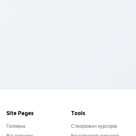
ew for Chrome, Edge and Windows
Site Pages
Tools
Головна
Створювач курсорів
Всі курсори
Конструктор курсорів