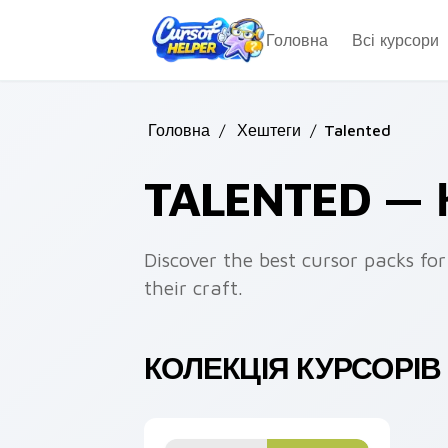
Skip to main content
Головна
Всі курсори
Головна
/
Хештеги
/
Talented
TALENTED —
Discover the best cursor packs for
their craft.
КОЛЕКЦІЯ КУРСОРІВ