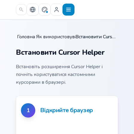
Skip to main content
Головна
Як використовувати
/
/
Встановити Cursor Helper
Встановити Cursor Helper
Встановіть розширення Cursor Helper і
почніть користуватися кастомними
курсорами в браузері.
Відкрийте браузер
1