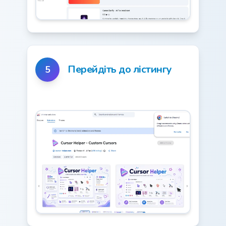
Перейдіть до лістингу
5