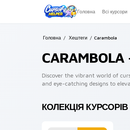
Skip to main content
Головна
Всі курсори
Головна
/
Хештеги
/
Carambola
CARAMBOLA 
Discover the vibrant world of cur
and eye-catching designs to eleva
КОЛЕКЦІЯ КУРСОРІ