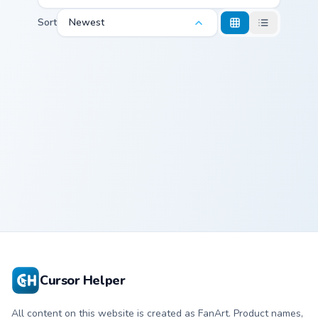
Sort
Newest
2B NieR custom cursor pack preview for Chrome, Ed
Cuphead Costume custom cur
2B NieR
Cuphead
Costume
Cursor Helper
All content on this website is created as FanArt. Product names,