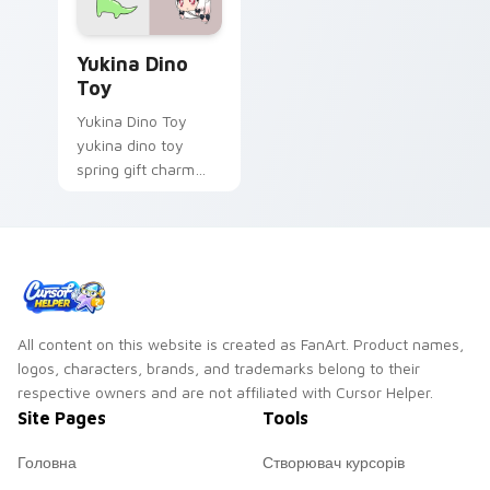
Yukina Dino Toy custom cursor pack preview for C
Yukina Dino
Toy
Yukina Dino Toy
yukina dino toy
spring gift charm
bounces on your
Gacha Life custom
cursor pointer.
All content on this website is created as FanArt. Product names,
logos, characters, brands, and trademarks belong to their
respective owners and are not affiliated with Cursor Helper.
Site Pages
Tools
Головна
Створювач курсорів