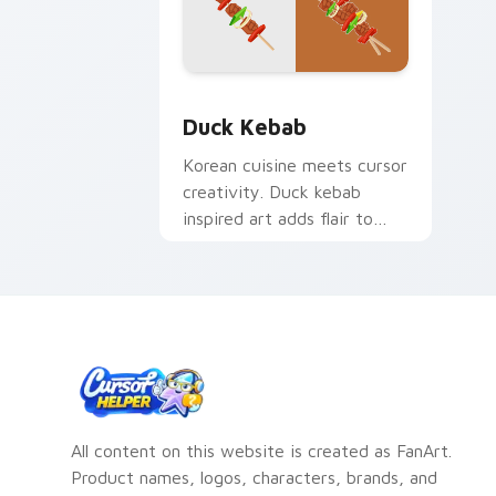
Duck Kebab custom cursor pack previ
Duck Kebab
Korean cuisine meets cursor
creativity. Duck kebab
inspired art adds flair to
desktop and browser
themes.
All content on this website is created as FanArt.
Product names, logos, characters, brands, and