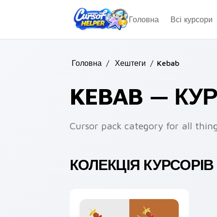
Skip to main content
Головна
Всі курсори
Головна
/
Хештеги
/
Kebab
KEBAB — КУ
Cursor pack category for all thin
КОЛЕКЦІЯ КУРСОРІВ