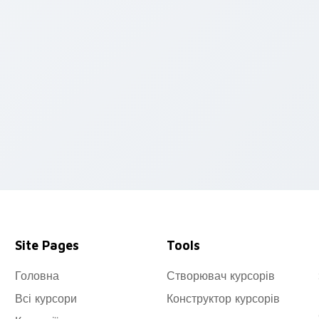
k preview for Chrome, Edge and Windows
Site Pages
Tools
Головна
Створювач курсорів
Всі курсори
Конструктор курсорів