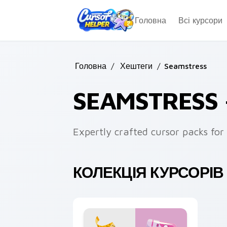
Skip to main content
Головна
Всі курсори
Головна
/
Хештеги
/
Seamstress
SEAMSTRESS
Expertly crafted cursor packs for 
КОЛЕКЦІЯ КУРСОРІВ