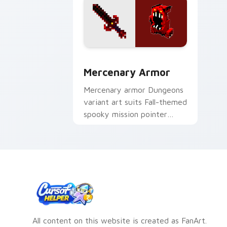
Mercenary Armor custom cursor pack 
Mercenary Armor
Mercenary armor Dungeons
variant art suits Fall-themed
spooky mission pointer
style with renegade armor
block warmth.
All content on this website is created as FanArt.