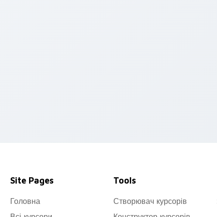
preview for Chrome, Edge and Windows
Site Pages
Tools
Головна
Створювач курсорів
Всі курсори
Конструктор курсорів