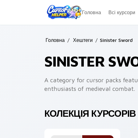
Skip to main content
Головна
Всі курсори
Головна
/
Хештеги
/
Sinister Sword
SINISTER SW
A category for cursor packs fea
enthusiasts of medieval combat.
КОЛЕКЦІЯ КУРСОРІВ