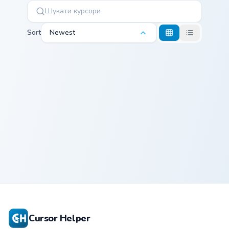
Sort
Newest
Spodermen Meme custom cursor pack preview for C
Spodermen
Meme
Cursor Helper