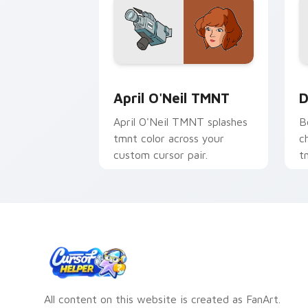
April O'Neil TMNT custom cursor pack
D
April O'Neil TMNT
D
April O'Neil TMNT splashes
B
tmnt color across your
c
custom cursor pair.
t
All content on this website is created as FanArt.