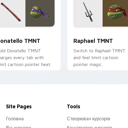
 preview for Chrome, Edge and Windows
onatello TMNT custom cursor pack preview for Chrome, Edg
Raphael TMNT custom cur
onatello TMNT
Raphael TMNT
old Donatello TMNT
Switch to Raphael TMNT
harges every tab with
and feel tmnt cartoon
mnt cartoon pointer heat.
pointer magic.
Site Pages
Tools
Головна
Створювач курсорів
Всі курсори
Конструктор курсорів