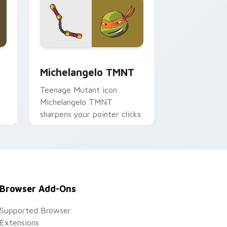
e and Windows
sor pack preview for Chrome, Edge and Windows
Cartoon Action Heroes custom cursor collection pr
Michelangelo TMNT
Teenage Mutant icon
Michelangelo TMNT
sharpens your pointer clicks.
Browser Add-Ons
Supported Browser
Extensions