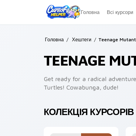
Skip to main content
Головна
Всі курсори
Головна
/
Хештеги
/
Teenage Mutant 
TEENAGE MUT
Get ready for a radical adventur
Turtles! Cowabunga, dude!
КОЛЕКЦІЯ КУРСОРІВ