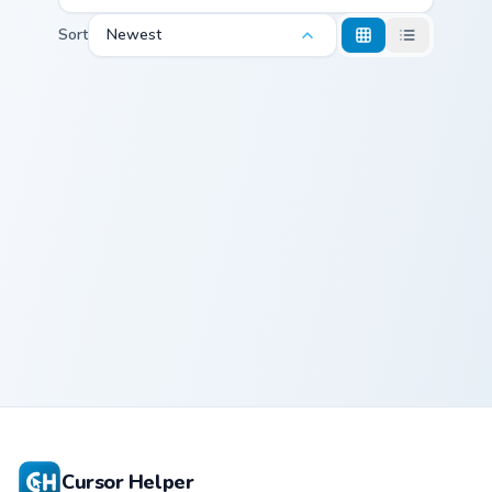
Sort
Newest
Yukine and Shinki Cute custom cursor pack preview f
Yukine and
Shinki Cute
Custom Cursor
Pack
Cursor Helper